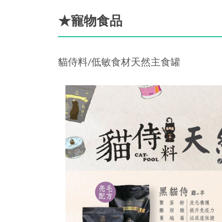
★寵物食品
貓侍料/低敏食材天然主食罐