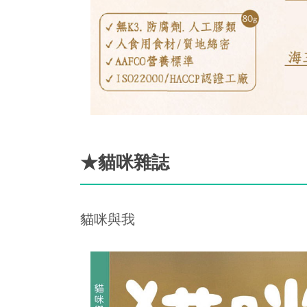
★貓咪雜誌
貓咪與我